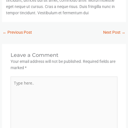
tincidunt, ultrices dui sit amet, commodo ante. Morbi molestie
eget neque ut cursus. Cras a neque risus. Duis fringilla nunc in
tempor tincidunt. Vestibulum et fermentum dui
←
Previous Post
Next Post
→
Leave a Comment
Your email address will not be published.
Required fields are
marked
*
Type
here..