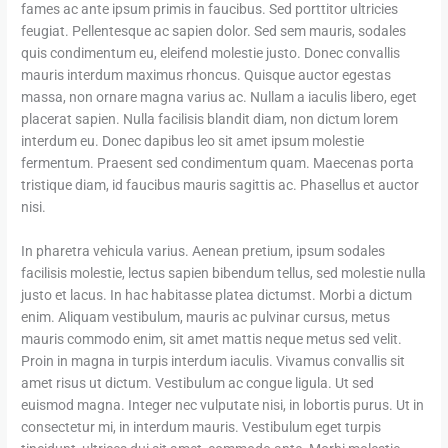
fames ac ante ipsum primis in faucibus. Sed porttitor ultricies
feugiat. Pellentesque ac sapien dolor. Sed sem mauris, sodales
quis condimentum eu, eleifend molestie justo. Donec convallis
mauris interdum maximus rhoncus. Quisque auctor egestas
massa, non ornare magna varius ac. Nullam a iaculis libero, eget
placerat sapien. Nulla facilisis blandit diam, non dictum lorem
interdum eu. Donec dapibus leo sit amet ipsum molestie
fermentum. Praesent sed condimentum quam. Maecenas porta
tristique diam, id faucibus mauris sagittis ac. Phasellus et auctor
nisi.
In pharetra vehicula varius. Aenean pretium, ipsum sodales
facilisis molestie, lectus sapien bibendum tellus, sed molestie nulla
justo et lacus. In hac habitasse platea dictumst. Morbi a dictum
enim. Aliquam vestibulum, mauris ac pulvinar cursus, metus
mauris commodo enim, sit amet mattis neque metus sed velit.
Proin in magna in turpis interdum iaculis. Vivamus convallis sit
amet risus ut dictum. Vestibulum ac congue ligula. Ut sed
euismod magna. Integer nec vulputate nisi, in lobortis purus. Ut in
consectetur mi, in interdum mauris. Vestibulum eget turpis