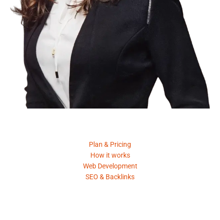
Product
Plan & Pricing
How it works
Web Development
SEO & Backlinks
Request A Quote