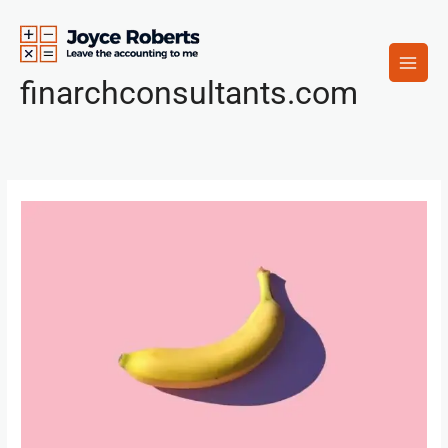
Skip
to
content
finarchconsultants.com