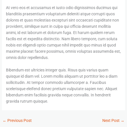
At vero eos et accusamus et iusto odio dignissimos ducimus qui
blanditiis praesentium voluptatum deleniti atque corrupti quos
dolores et quas molestias excepturi sint occaecati cupiditate non
provident, similique sunt in culpa qui officia deserunt mollitia
animi, id est laborum et dolorum fuga. Et harum quidem rerum
facilis est et expedita distinctio. Nam libero tempore, cum soluta
nobis est eligendi optio cumque nihil impedit quo minus id quod
maxime placeat facere possimus, omnis voluptas assumenda est,
omnis dolor repellendus.
Bibendum est ultricies integer quis. Risus quis varius quam
quisque id diam vel. Lorem mollis aliquam ut porttitor leo a diam
sollicitudin. At tempor commodo ullamcorper a. Faucibus
scelerisque eleifend donec pretium vulputate sapien nec. Aliquet
bibendum enim facilisis gravida neque convallis. In hendrerit
gravida rutrum quisque.
←
Previous Post
Next Post
→